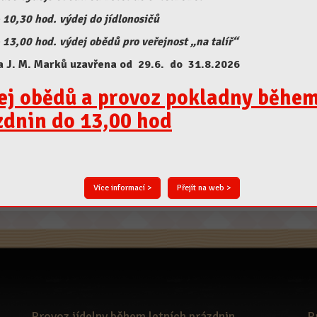
 10,30 hod. výdej do jídlonosičů
 13,00 hod. výdej obědů pro veřejnost „na talíř“
a J. M. Marků uzavřena od 29.6. do 31.8.2026
ej obědů a provoz pokladny běhe
zdnin do 13,00 hod
Více informací >
Přejít na web >
Provoz jídelny během letních prázdnin
P