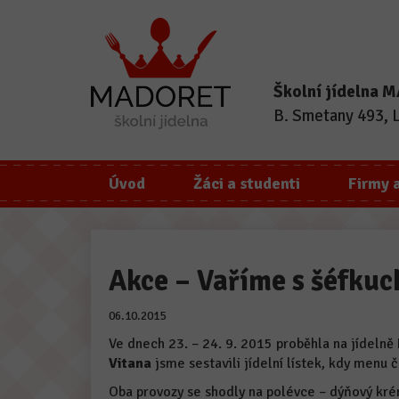
Školní jídelna
B. Smetany 493, 
Úvod
Žáci a studenti
Firmy 
Akce – Vaříme s šéfku
06.10.2015
Ve dnech 23. – 24. 9. 2015 proběhla na jídel
Vitana
jsme sestavili jídelní lístek, kdy menu 
Oba provozy se shodly na polévce – dýňový k