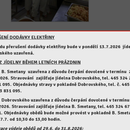
ENÍ DODÁVKY ELEKTŘINY
u přerušení dodávky elektřiny bude v pondělí 13.7.2026 jíd
ského uzavřená.
 JÍDELNY BĚHEM LETNÍCH PRÁZDNIN
a B. Smetany uzavřena z důvodu čerpání dovolené v termínu 
2026.
Stravování zajišťuje jídelna Dobrovského, tel. 465 324 
 095. Objednávky stravy v pokladně Dobrovského, tel. č. 465
3 831 095.
a Dobrovského uzavřena z důvodu čerpání dovolené v termín
 2026.
Stravování zajišťuje jídelna B. Smetany, tel. 465 324 67
1. Objednávky obědů bude možné provést v pokladně B. Smet
7.7. od 10,30 do 13,00 hodin.
ace výdeje obědů od 29.6. do 31.8.2026: