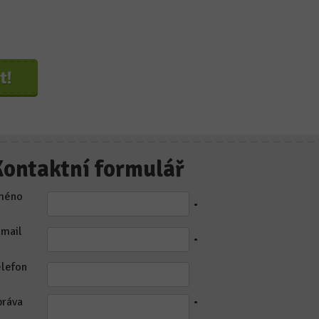
Kontaktní formulář
méno
•
-mail
•
elefon
práva
•