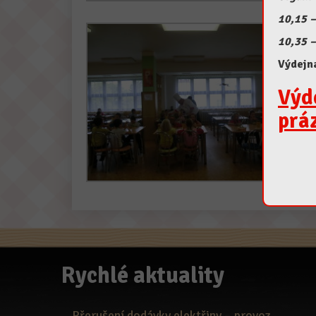
10,15 –
10,35 –
Výdejn
Výd
prá
Rychlé aktuality
Přerušení dodávky elektřiny – provoz