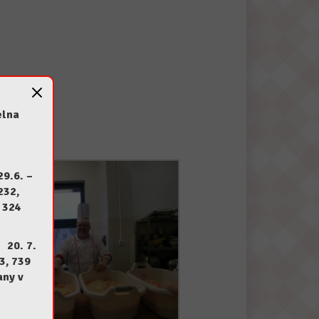
elna
29.6.
–
232,
 324
u 20
. 7.
3, 739
any v