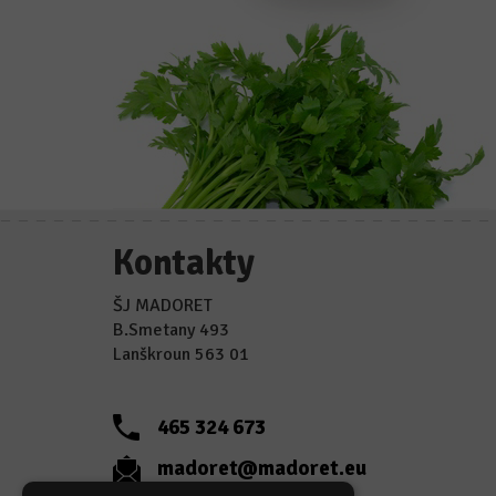
Kontakty
ŠJ MADORET
B.Smetany 493
Lanškroun 563 01
465 324 673
madoret@madoret.eu