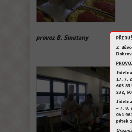
provoz B. Smetany
PŘERUŠ
Z důvod
Dobrov
PROVOZ
Jídeln
17. 7. 
603 831
232, 60
Jídeln
– 7. 8.
041 96
pátek 1
Organiz