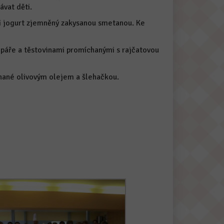
ávat děti.
žili jogurt zjemněný zakysanou smetanou. Ke
 páře a těstovinami promíchanými s rajčatovou
chané olivovým olejem a šlehačkou.