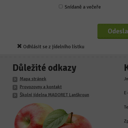
Snídaně a večeře
Odhlásit se z jídelního lístku
Důležité odkazy
Mapa stránek
J
Provozovny a kontakt
E
Školní jídelna MADORET Lanškroun
T
Z