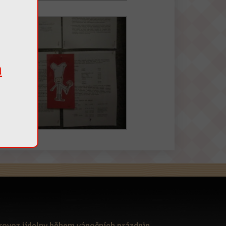
m
rovoz jídelny během vánočních prázdnin