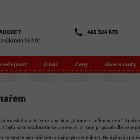
 MADORET
465 324 673
Lanškroun 563 01
a veřejnost
O nás
Ceny
Akce a rauty
chařem
ně Dobrovského a B. Smetany akce „Vaříme s šéfkuchařem“. Spol
č. 1 bylo naše madoreťácké a menu č. 2 jsme připravili dle receptu
rém se smaženým hráškem a dýňovým semínkem. Na dýňovou polév