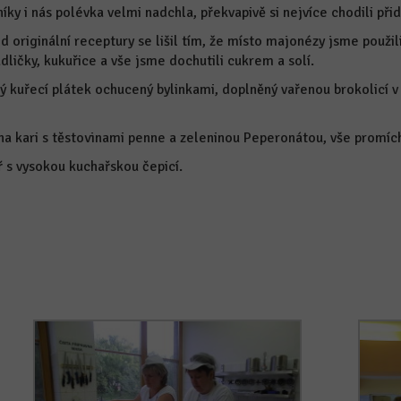
y i nás polévka velmi nadchla, překvapivě si nejvíce chodili přid
 od originální receptury se lišil tím, že místo majonézy jsme pou
dličky, kukuřice a vše jsme dochutili cukrem a solí.
ý kuřecí plátek ochucený bylinkami, doplněný vařenou brokolicí v
 na kari s těstovinami penne a zeleninou Peperonátou, vše promí
ř s vysokou kuchařskou čepicí.