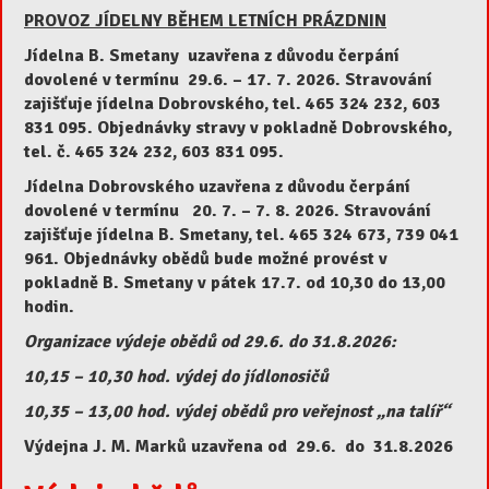
PROVOZ JÍDELNY BĚHEM LETNÍCH PRÁZDNIN
Jídelna B. Smetany uzavřena z důvodu čerpání
dovolené v termínu 29.6.
– 17. 7. 2026.
Stravování
zajišťuje jídelna Dobrovského, tel. 465 324 232, 603
831 095. Objednávky stravy v pokladně Dobrovského,
tel. č. 465 324 232, 603 831 095.
Jídelna Dobrovského uzavřena z důvodu čerpání
dovolené v termínu 20
. 7. – 7. 8. 2026.
Stravování
zajišťuje jídelna B. Smetany, tel. 465 324 673, 739 041
961. Objednávky obědů bude možné provést v
Aktuální volné pracovní pozice
pokladně B. Smetany v pátek 17.7. od 10,30 do 13,00
hodin.
Chtěli byste u nás pracovat jako kuchař/kuchařka?
Organizace výdeje obědů od 29.6. do 31.8.2026:
Mrkněte na popis pozice […]
10,15 – 10,30 hod. výdej do jídlonosičů
Zobrazit více
10,35 – 13,00 hod. výdej obědů pro veřejnost „na talíř“
Výdejna J. M. Marků uzavřena od 29.6. do 31.8.2026