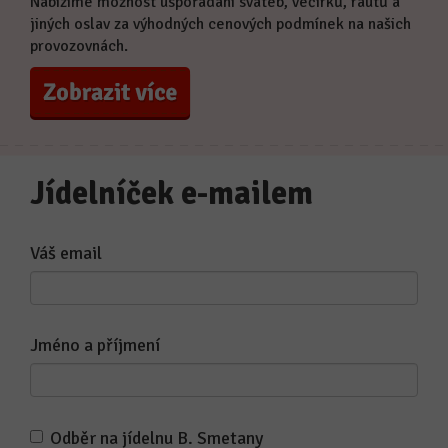
Nabízíme možnost uspořádání svateb, večírků, rautů a
jiných oslav za výhodných cenových podmínek na našich
provozovnách.
Zobrazit více
Jídelníček e-mailem
Váš email
Jméno a příjmení
Odběr na jídelnu B. Smetany