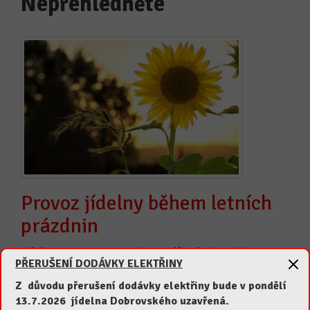
Nepřehlédněte
Provoz jídelny během letních
prázdnin
Jídelna B. Smetany uzavřena z důvodu čerpání
PŘERUŠENÍ DODÁVKY ELEKTŘINY
dovolené v termínu 29.6. […]
Z důvodu přerušení dodávky elektřiny bude v pondělí
Zobrazit více
13.7.2026 jídelna Dobrovského uzavřená.