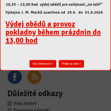
10,35 – 13,00 hod. výdej obědů pro veřejnost „na talíř“
ŠJ MADORET
Výdejna J. M. Marků uzavřena od 29.6. do 31.8.2026
B.Smetany 493
Lanškroun 563 01
Výdej obědů a provoz
pokladny během prázdnin do
465 324 673
13,00 hod
madoret@madoret.eu
Více informací >
Přejít na web >
Důležité odkazy
Mapa stránek
Provozovny a kontakt