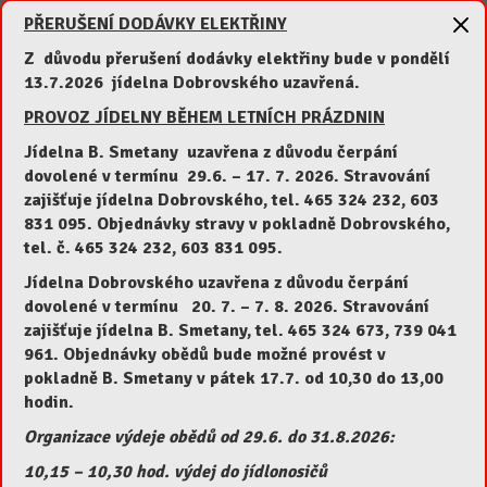
PŘERUŠENÍ DODÁVKY ELEKTŘINY
Z důvodu přerušení dodávky elektřiny bude v pondělí
Jméno a příjmení
13.7.2026 jídelna Dobrovského uzavřená.
PROVOZ JÍDELNY BĚHEM LETNÍCH PRÁZDNIN
Jídelna B. Smetany uzavřena z důvodu čerpání
dovolené v termínu 29.6.
– 17. 7. 2026.
Stravování
Odběr na jídelnu B. Smetany
zajišťuje jídelna Dobrovského, tel. 465 324 232, 603
Odběr na jídelnu Dobrovského
831 095. Objednávky stravy v pokladně Dobrovského,
tel. č. 465 324 232, 603 831 095.
Snídaně a večeře
Jídelna Dobrovského uzavřena z důvodu čerpání
dovolené v termínu 20
. 7. – 7. 8. 2026.
Stravování
zajišťuje jídelna B. Smetany, tel. 465 324 673, 739 041
961. Objednávky obědů bude možné provést v
pokladně B. Smetany v pátek 17.7. od 10,30 do 13,00
hodin.
Odhlásit se z jídelního lístku
Organizace výdeje obědů od 29.6. do 31.8.2026:
10,15 – 10,30 hod. výdej do jídlonosičů
Kontakty