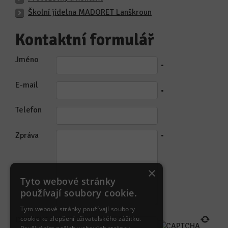
Školní jídelna MADORET Lanškroun
Kontaktní formulář
Jméno
•
E-mail
•
Telefon
Zpráva
•
×
Tyto webové stránky
používají soubory cookie.
Tyto webové stránky používají soubory
cookie ke zlepšení uživatelského zážitku.
CAPTCHA