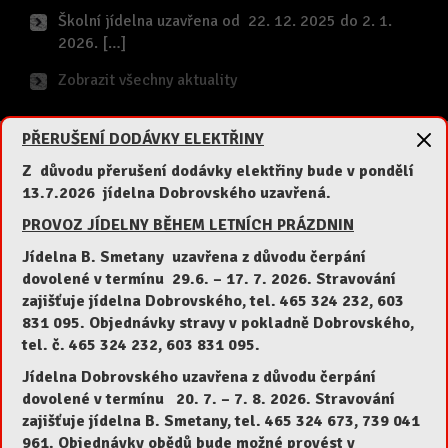
Školní jídelna uzavřena od 22. 12. 2025 do 2. 1.
2026. […]
Zobrazit všechny aktuality
PŘERUŠENÍ DODÁVKY ELEKTŘINY
Jídelníček e-mailem
Z důvodu přerušení dodávky elektřiny bude v pondělí
13.7.2026 jídelna Dobrovského uzavřená.
Váš email
PROVOZ JÍDELNY BĚHEM LETNÍCH PRÁZDNIN
Jídelna B. Smetany uzavřena z důvodu čerpání
dovolené v termínu 29.6.
– 17. 7. 2026.
Stravování
zajišťuje jídelna Dobrovského, tel. 465 324 232, 603
Jméno a příjmení
831 095. Objednávky stravy v pokladně Dobrovského,
tel. č. 465 324 232, 603 831 095.
Jídelna Dobrovského uzavřena z důvodu čerpání
dovolené v termínu 20
. 7. – 7. 8. 2026.
Stravování
Odběr na jídelnu B. Smetany
zajišťuje jídelna B. Smetany, tel. 465 324 673, 739 041
Odběr na jídelnu Dobrovského
961. Objednávky obědů bude možné provést v