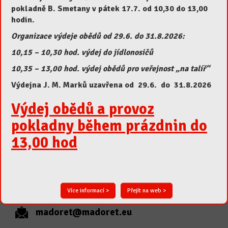
pokladně B. Smetany v pátek 17.7. od 10,30 do 13,00
Snídaně a večeře
hodin.
Organizace výdeje obědů od 29.6. do 31.8.2026:
10,15 – 10,30 hod. výdej do jídlonosičů
10,35 – 13,00 hod. výdej obědů pro veřejnost „na talíř“
Výdejna J. M. Marků uzavřena od 29.6. do 31.8.2026
Odhlásit se z jídelního lístku
Výdej obědů a provoz
Kontakty
pokladny během prázdnin do
ŠJ MADORET
13,00 hod
B.Smetany 493
Lanškroun 563 01
Více informací >
Přejít na web >
465 324 673
madoret@madoret.eu