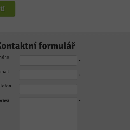
Kontaktní formulář
méno
•
-mail
•
elefon
práva
•