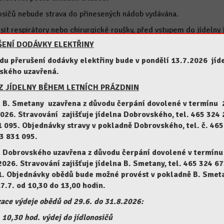
sičů nebude strava do přinesených nádob vydávána.
osit respirátory nebo chirurgické roušky, před vstupem do jídelny
.
ENÍ DODÁVKY ELEKTŘINY
 umístěna do izolace, nemůže jít osobně jídlo vyzvednout.
u přerušení dodávky elektřiny bude v pondělí 13.7.2026 jíd
ského uzavřená.
y
 JÍDELNY BĚHEM LETNÍCH PRÁZDNIN
a B. Smetany uzavřena z důvodu čerpání dovolené v termínu 
2026.
Stravování zajišťuje jídelna Dobrovského, tel. 465 324 
 095. Objednávky stravy v pokladně Dobrovského, tel. č. 465
3 831 095.
a Dobrovského uzavřena z důvodu čerpání dovolené v termín
 2026.
Stravování zajišťuje jídelna B. Smetany, tel. 465 324 67
1. Objednávky obědů bude možné provést v pokladně B. Smet
Provoz jídelny během letních prázdnin
P
7.7. od 10,30 do 13,00 hodin.
Jídelna B. Smetany uzavřena z důvodu čerpání
ace výdeje obědů od 29.6. do 31.8.2026:
dovolené v termínu 29.6. […]
 10,30 hod. výdej do jídlonosičů