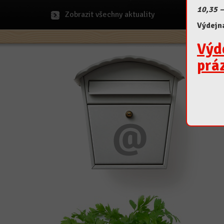
10,35 –
Zobrazit všechny aktuality
Výdejn
Výd
prá