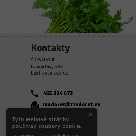
Kontakty
ŠJ MADORET
B.Smetany 493
Lanškroun 563 01
465 324 673
madoret@madoret.eu
×
Tyto webové stránky
používají soubory cookie.
Tyto webové stránky používají soubory