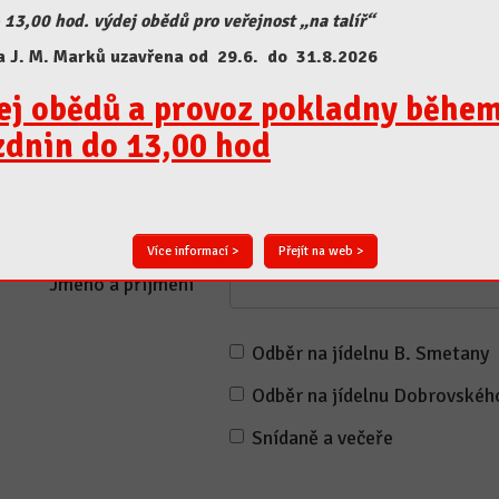
 13,00 hod. výdej obědů pro veřejnost „na talíř“
a J. M. Marků uzavřena od 29.6. do 31.8.2026
ej obědů a provoz pokladny běhe
zdnin do 13,00 hod
Jídelníček e-mailem
Váš email
Více informací >
Přejít na web >
Jméno a příjmení
Odběr na jídelnu B. Smetany
Odběr na jídelnu Dobrovskéh
Snídaně a večeře