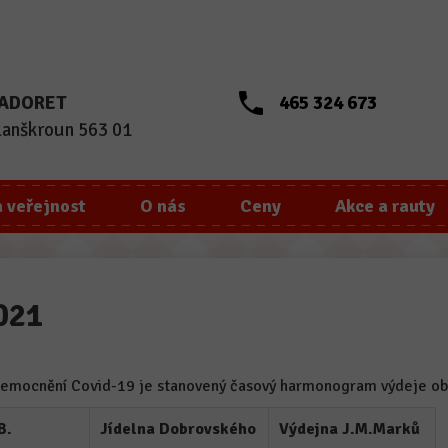
 MADORET
465 324 673
Lanškroun 563 01
a veřejnost
O nás
Ceny
Akce a rauty
2021
onemocnění Covid-19 je stanovený časový harmonogram výdeje o
B.
Jídelna Dobrovského
Výdejna J.M.Marků