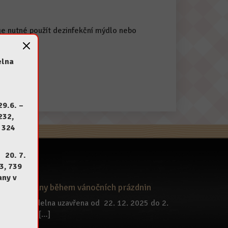
 je nutné použít dezinfekční mýdlo nebo
elna
29.6.
–
232,
 324
u 20
. 7.
3, 739
any v
rovoz jídelny během vánočních prázdnin
Školní jídelna uzavřena od 22. 12. 2025 do 2.
1. 2026. […]