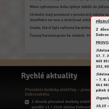
Mimo vyhrazenou dobu výdeje obědů do jídlono
Strávníci mají povinnost v prostorách jídelny n
dezinfekci na ruce a dodržovat odstupy 2 metry
PŘERUŠ
Osoba, které byla nařízena karanténa nebo byla
Z důvod
Dobrov
Časový harmonogram ke stažení:
Provoz jídeln
PROVOZ
Jídeln
17. 7. 
603 831
232, 60
Rychlé aktuality
Jídeln
– 7. 8.
041 96
Přerušení dodávky elektřiny – provoz
pátek 1
Dobrovského
Organiz
Z důvodu přerušení dodávky elektřiny bude v
10,15 –
pondělí 13.7.2026 jídelna Dobrovského […]