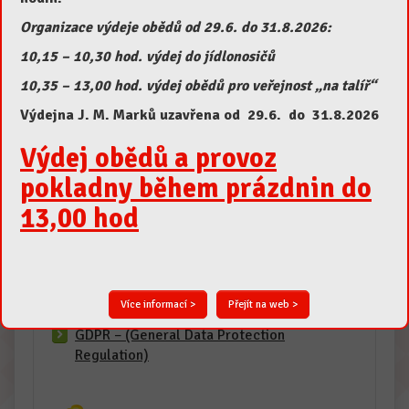
pondělí – pátek
10.30 – 13.45
Organizace výdeje obědů od 29.6. do 31.8.2026:
10,15 – 10,30 hod. výdej do jídlonosičů
10,35 – 13,00 hod. výdej obědů pro veřejnost „na talíř“
Informace
Výdejna J. M. Marků uzavřena od 29.6. do 31.8.2026
Výdej obědů a provoz
Vnitřní řád Školní jídelny MADORET
pokladny během prázdnin do
Lanškroun, B. Smetany
Dokumenty
13,00 hod
Dotační projekty
Rekonstrukce 2015
Zásady používání souborů cookies
Více informací >
Přejít na web >
Odhlášení
GDPR – (General Data Protection
Regulation)