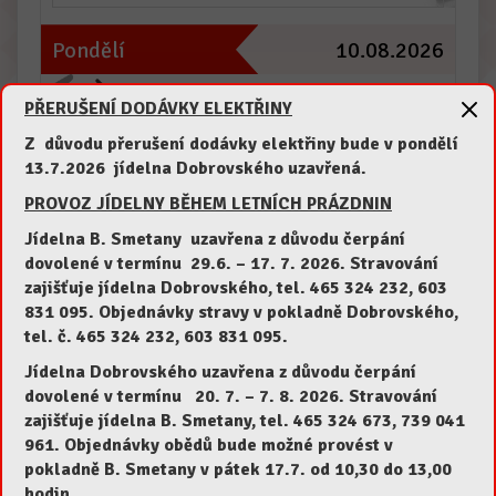
Pondělí
10.08.2026
Tabulku posunete pohybem prstu
PŘERUŠENÍ DODÁVKY ELEKTŘINY
špagety po italsku, nápoj
Z důvodu přerušení dodávky elektřiny bude v pondělí
1
13.7.2026 jídelna Dobrovského uzavřená.
1
3
7
PROVOZ JÍDELNY BĚHEM LETNÍCH PRÁZDNIN
Tabulku posunete pohybem prstu
Jídelna B. Smetany uzavřena z důvodu čerpání
dovolené v termínu 29.6.
– 17. 7. 2026.
Stravování
gnocchi se špenátem, smetanou a parmazánem, ná
zajišťuje jídelna Dobrovského, tel. 465 324 232, 603
2
831 095. Objednávky stravy v pokladně Dobrovského,
1
3
7
tel. č. 465 324 232, 603 831 095.
Jídelna Dobrovského uzavřena z důvodu čerpání
Zobrazit jídelníček na další dny
dovolené v termínu 20
. 7. – 7. 8. 2026.
Stravování
zajišťuje jídelna B. Smetany, tel. 465 324 673, 739 041
961. Objednávky obědů bude možné provést v
pokladně B. Smetany v pátek 17.7. od 10,30 do 13,00
Otevírací doba jídelny
hodin.