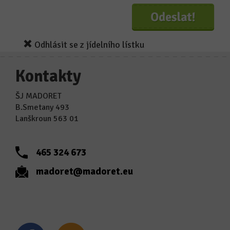
Odhlásit se z jídelního lístku
Kontakty
ŠJ MADORET
B.Smetany 493
Lanškroun 563 01
465 324 673
madoret@madoret.eu